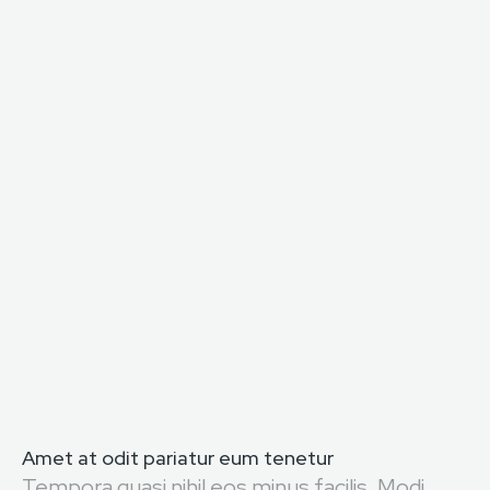
Amet at odit pariatur eum tenetur
Tempora quasi nihil eos minus facilis. Modi