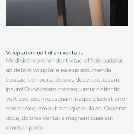
Voluptatem odit ullam veritatis
Modi sint reprehenderit vitae officiis pariatur,
ab debitis voluptate ea eius assumenda
beatae, tempora, dolores deserunt, ipsam
ipsum! Quod ipsam consequuntur distinctio
velit sed ipsum quisquam, itaque placeat error
non animi quam aut similique nulla ab. Quaerat
dicta, dolores veritatis magnam quae aut
omnis in porro.